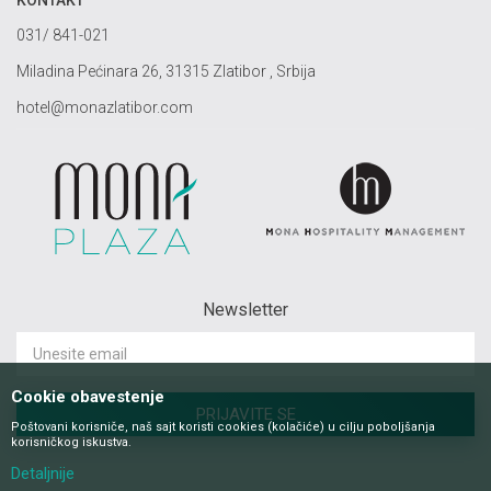
KONTAKT
031/ 841-021
Miladina Pećinara 26, 31315 Zlatibor , Srbija
hotel@monazlatibor.com
Newsletter
Cookie obavestenje
PRIJAVITE SE
Poštovani korisniče, naš sajt koristi cookies (kolačiće) u cilju poboljšanja
korisničkog iskustva.
Detaljnije