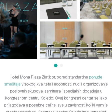
1
2
Hotel Mona Plaza Zlatibor, pored standardne
ponude
smeštaja
visokog kvaliteta i udobnosti, nudi i organizovanje
poslovnih skupova, seminara i specijalnih događaja u
kongresnom centru Koledo. Ovaj kongresni centar se lako
prilagođava u posebne celine, sve u zavisnosti koliki vam je