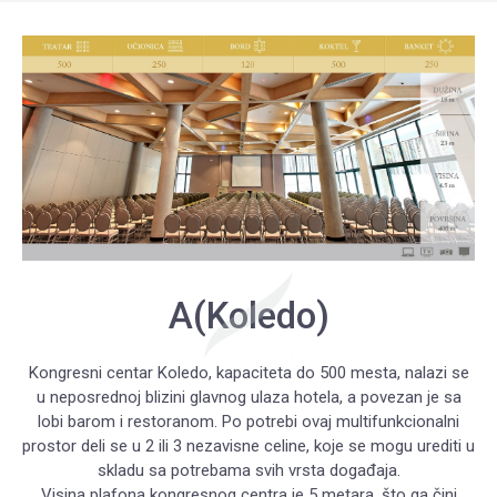
A(Koledo)
Kongresni centar Koledo, kapaciteta do 500 mesta, nalazi se
u neposrednoj blizini glavnog ulaza hotela, a povezan je sa
lobi barom i restoranom. Po potrebi ovaj multifunkcionalni
prostor deli se u 2 ili 3 nezavisne celine, koje se mogu urediti u
skladu sa potrebama svih vrsta događaja.
Visina plafona kongresnog centra je 5 metara, što ga čini