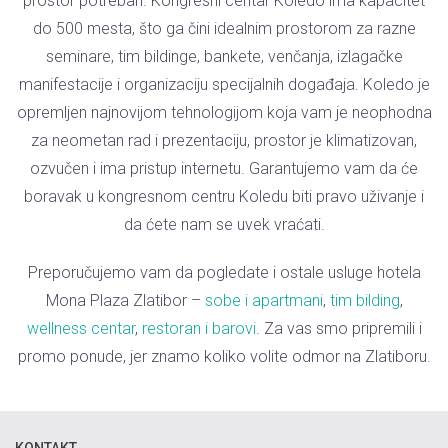
prostor potreban. Kongresni centar Koledo ima kapacitet
do 500 mesta, što ga čini idealnim prostorom za razne
seminare, tim bildinge, bankete, venčanja, izlagačke
manifestacije i organizaciju specijalnih događaja. Koledo je
opremljen najnovijom tehnologijom koja vam je neophodna
za neometan rad i prezentaciju, prostor je klimatizovan,
ozvučen i ima pristup internetu. Garantujemo vam da će
boravak u kongresnom centru Koledu biti pravo uživanje i
da ćete nam se uvek vraćati.
Preporučujemo vam da pogledate i ostale usluge hotela
Mona Plaza Zlatibor –
sobe i apartmani
,
tim bilding
,
wellness centar
,
restoran i barovi
. Za vas smo pripremili i
promo ponude, jer znamo koliko volite odmor na Zlatiboru.