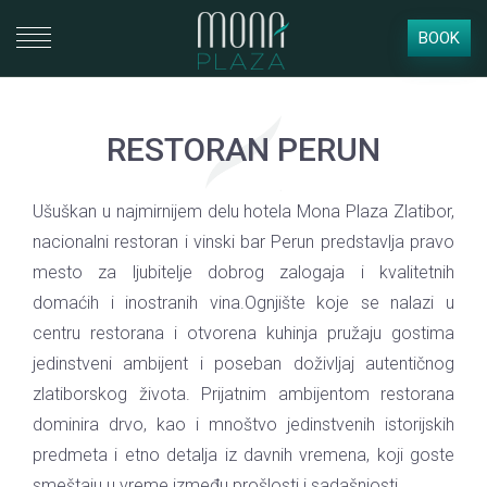
BOOK
RESTORAN PERUN
Ušuškan u najmirnijem delu hotela Mona Plaza Zlatibor,
nacionalni restoran i vinski bar Perun predstavlja pravo
mesto za ljubitelje dobrog zalogaja i kvalitetnih
domaćih i inostranih vina.Ognjište koje se nalazi u
centru restorana i otvorena kuhinja pružaju gostima
jedinstveni ambijent i poseban doživljaj autentičnog
zlatiborskog života. Prijatnim ambijentom restorana
dominira drvo, kao i mnoštvo jedinstvenih istorijskih
predmeta i etno detalja iz davnih vremena, koji goste
smeštaju u vreme između prošlosti i sadašnjosti.