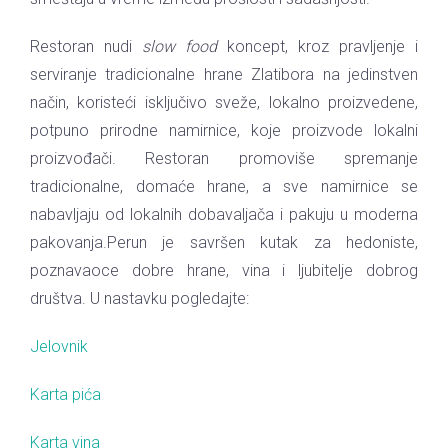
Restoran nudi
slow food
koncept, kroz pravljenje i
serviranje tradicionalne hrane Zlatibora na jedinstven
način, koristeći isključivo sveže, lokalno proizvedene,
potpuno prirodne namirnice, koje proizvode lokalni
proizvođači. Restoran promoviše spremanje
tradicionalne, domaće hrane, a sve namirnice se
nabavljaju od lokalnih dobavaljača i pakuju u moderna
pakovanja.Perun je savršen kutak za hedoniste,
poznavaoce dobre hrane, vina i ljubitelje dobrog
društva. U nastavku pogledajte:
Jelovnik
Karta pića
Karta vina