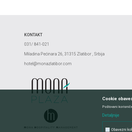
KONTAKT
031/ 841-021
Miladina Pećinara 26, 31315 Zlatibor , Srbija
hotel@monazlatibor.com
Cookie obave
Poštovani korisniče
Detaljnije
Obavezni kol