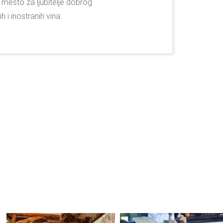
 mesto za ljubitelje dobrog
h i inostranih vina.