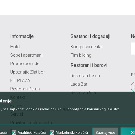
Informacije
Sastanci i događaji
N
Hotel
Kongresni centar
Sobe i apartmani
Tim bilding
Promo ponude
Restorani i barovi
Upoznajte Zlatibor
P
Restoran Perun
FIT PLAZA
Lada Bar
Restoran Perun
Restoran Vila
Kontakt
stenje
Karijera
, naš sajt koristi cookies (kolačiće) u cilju poboljšanja korisničkog iskustva.
Servisi
Pravilnici i dokumenta
Politika privatnosti
S
Saznaj više
ačići
Analitički kolačići
Marketinški kolačići