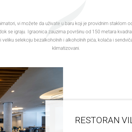
nimatori, vi možete da uživate u baru koji je providnim staklom 
k se igraju. Igraonica zauzima površinu od 150 metara kvadratni
 veliku selekciju bezalkoholnih i alkoholnih pića, kolača i sendvič
klimatizovani.
RESTORAN VI