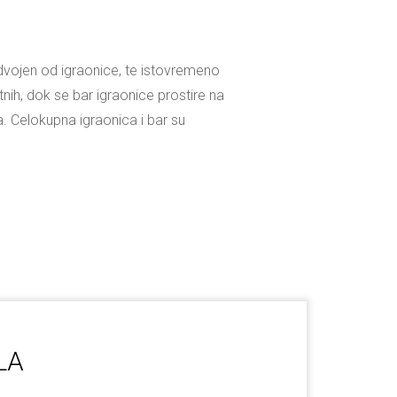
odvojen od igraonice, te istovremeno
h, dok se bar igraonice prostire na
a. Celokupna igraonica i bar su
LA