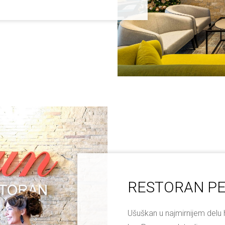
RESTORAN P
Ušuškan u najmirnijem delu h