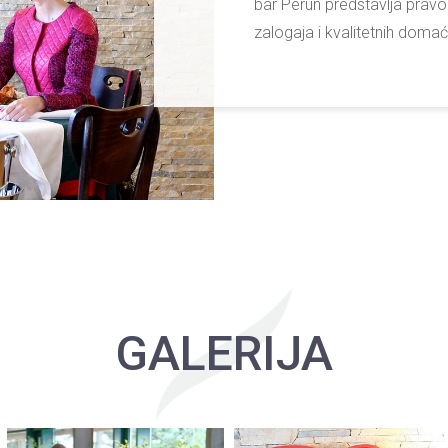
bar Perun predstavlja pravo
zalogaja i kvalitetnih domaći
GALERIJA