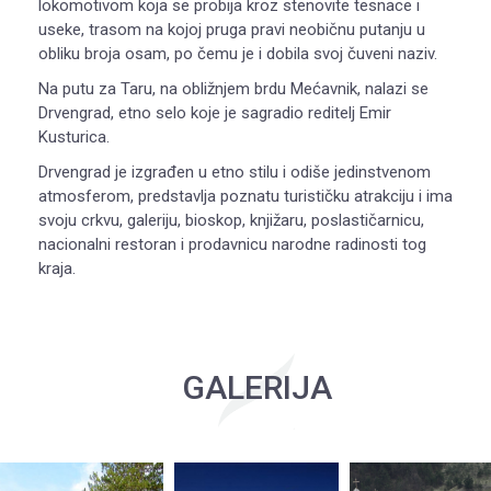
lokomotivom koja se probija kroz stenovite tesnace i
useke, trasom na kojoj pruga pravi neobičnu putanju u
obliku broja osam, po čemu je i dobila svoj čuveni naziv.
Na putu za Taru, na obližnjem brdu Mećavnik, nalazi se
Drvengrad, etno selo koje je sagradio reditelj Emir
Kusturica.
Drvengrad je izgrađen u etno stilu i odiše jedinstvenom
atmosferom, predstavlja poznatu turističku atrakciju i ima
svoju crkvu, galeriju, bioskop, knjižaru, poslastičarnicu,
nacionalni restoran i prodavnicu narodne radinosti tog
kraja.
GALERIJA